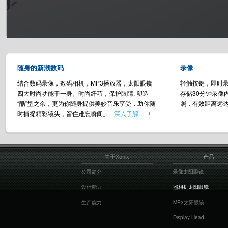
随身的新潮数码
录像
结合数码录像，数码相机，MP3播放器，太阳眼镜
轻触按键，即时录
四大时尚功能于一身。时尚纤巧，保护眼睛, 塑造
存储30分钟录像
“酷”型之余，更为你随身提供美妙音乐享受，助你随
照，有效距离远达
时捕捉精彩镜头，留住难忘瞬间。
深入了解…
关于Xonix
产品
公司简介
录像太阳眼镜
设计能力
照相机太阳眼镜
生产能力
MP3太阳眼镜
Display Head